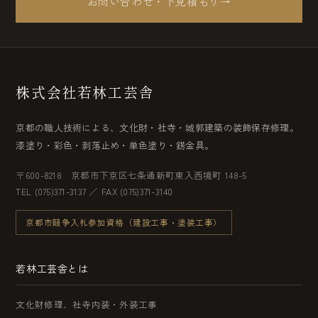
お問い合わせ・下見積もり
→
株式会社若林工芸舎
京都の職人技術による、文化財・社寺・城郭建築の装飾保存修理。
漆塗り・彩色・剥落止め・単色塗り・錺金具。
〒600-8218 京都市下京区七条通新町東入西境町 148-5
TEL (075)371-3137 ／ FAX (075)371-3140
京都市競争入札参加資格（建設工事・塗装工事）
若林工芸舎とは
文化財修理、社寺内装・外装工事