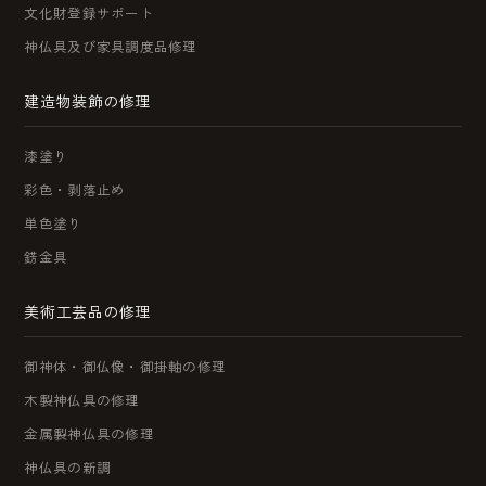
文化財登録サポート
神仏具及び家具調度品修理
建造物装飾の修理
漆塗り
彩色・剥落止め
単色塗り
錺金具
美術工芸品の修理
御神体・御仏像・御掛軸の修理
木製神仏具の修理
金属製神仏具の修理
神仏具の新調