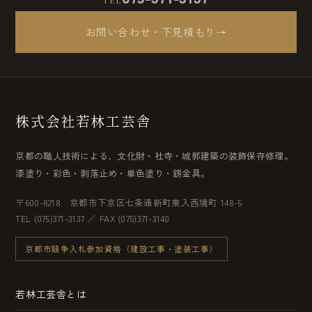
TEL
お問い合わせ・下見積もり
→
株式会社若林工芸舎
京都の職人技術による、文化財・社寺・城郭建築の装飾保存修理。
漆塗り・彩色・剥落止め・単色塗り・錺金具。
〒600-8218 京都市下京区七条通新町東入西境町 148-5
TEL (075)371-3137 ／ FAX (075)371-3140
京都市競争入札参加資格（建設工事・塗装工事）
若林工芸舎とは