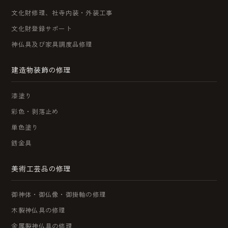
文化財修理、社寺内装・外装工事
文化財登録サポート
神仏具及び家具調度品修理
建造物装飾の修理
漆塗り
彩色・剥落止め
単色塗り
錺金具
美術工芸品の修理
御神体・御仏像・御掛軸の修理
木製神仏具の修理
金属製神仏具の修理