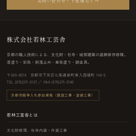
お問い合わせ・下見積もり
→
株式会社若林工芸舎
京都の職人技術による、文化財・社寺・城郭建築の装飾保存修理。
漆塗り・彩色・剥落止め・単色塗り・錺金具。
〒600-8218 京都市下京区七条通新町東入西境町 148-5
TEL (075)371-3137 ／ FAX (075)371-3140
京都市競争入札参加資格（建設工事・塗装工事）
若林工芸舎とは
文化財修理、社寺内装・外装工事