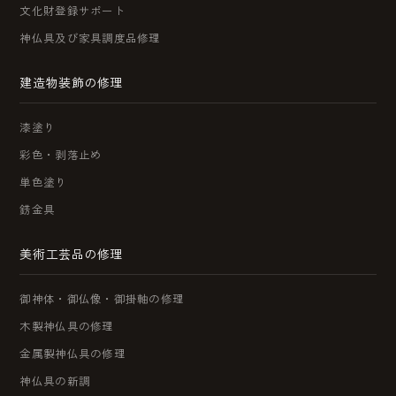
文化財登録サポート
神仏具及び家具調度品修理
建造物装飾の修理
漆塗り
彩色・剥落止め
単色塗り
錺金具
美術工芸品の修理
御神体・御仏像・御掛軸の修理
木製神仏具の修理
金属製神仏具の修理
神仏具の新調