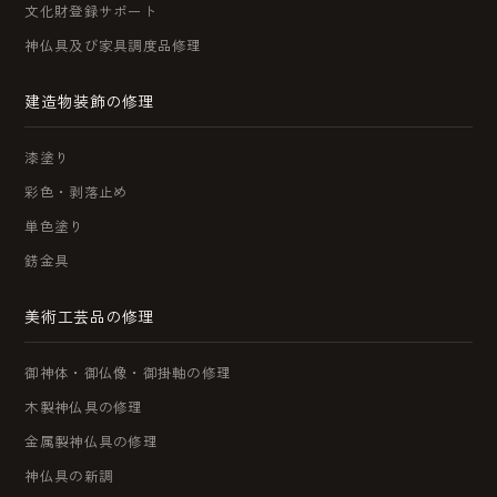
文化財登録サポート
神仏具及び家具調度品修理
建造物装飾の修理
漆塗り
彩色・剥落止め
単色塗り
錺金具
美術工芸品の修理
御神体・御仏像・御掛軸の修理
木製神仏具の修理
金属製神仏具の修理
神仏具の新調