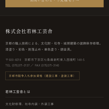
株式会社若林工芸舎
京都の職人技術による、文化財・社寺・城郭建築の装飾保存修理。
漆塗り・彩色・剥落止め・単色塗り・錺金具。
〒600-8218 京都市下京区七条通新町東入西境町 148-5
TEL (075)371-3137 ／ FAX (075)371-3140
京都市競争入札参加資格（建設工事・塗装工事）
若林工芸舎とは
文化財修理、社寺内装・外装工事