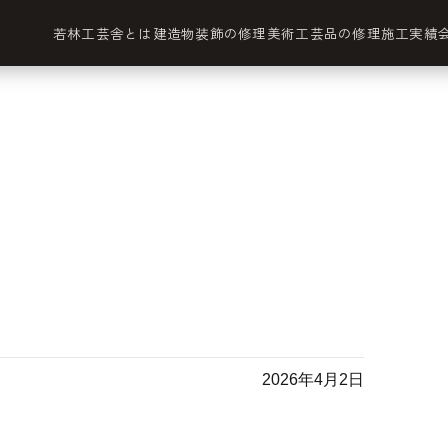
若林工芸舎とは
建造物装飾の修理
美術工芸品の修理
施工実績
2026年4月2日