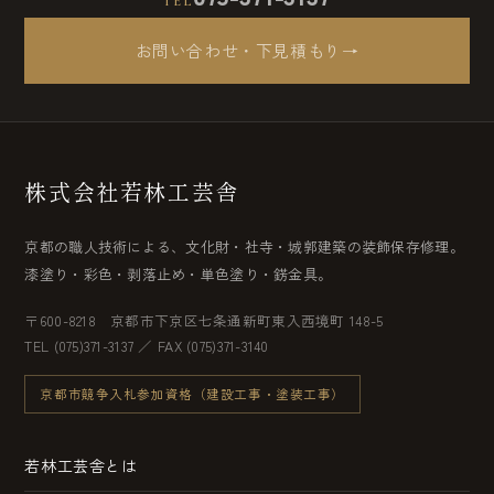
TEL
お問い合わせ・下見積もり
→
株式会社若林工芸舎
京都の職人技術による、文化財・社寺・城郭建築の装飾保存修理。
漆塗り・彩色・剥落止め・単色塗り・錺金具。
〒600-8218 京都市下京区七条通新町東入西境町 148-5
TEL (075)371-3137 ／ FAX (075)371-3140
京都市競争入札参加資格（建設工事・塗装工事）
若林工芸舎とは