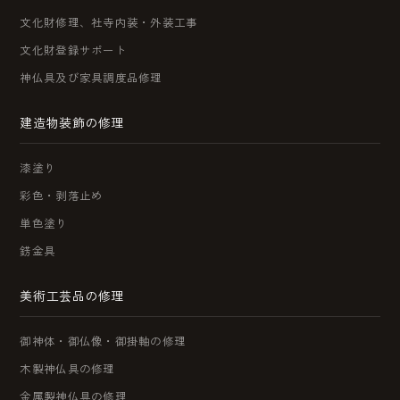
文化財修理、社寺内装・外装工事
文化財登録サポート
神仏具及び家具調度品修理
建造物装飾の修理
漆塗り
彩色・剥落止め
単色塗り
錺金具
美術工芸品の修理
御神体・御仏像・御掛軸の修理
木製神仏具の修理
金属製神仏具の修理