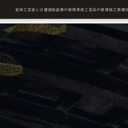
若林工芸舎とは
建造物装飾の修理
美術工芸品の修理
施工実績